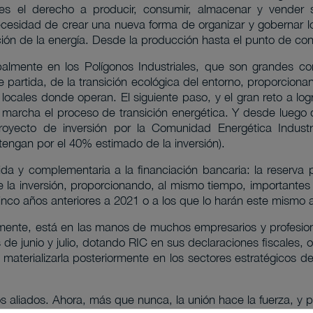
s el derecho a producir, consumir, almacenar y vender s
esidad de crear una nueva forma de organizar y gobernar l
ión de la energía. Desde la producción hasta el punto de c
almente en los Polígonos Industriales, que son grandes co
e partida, de la transición ecológica del entorno, proporcio
locales donde operan. El siguiente paso, y el gran reto a lo
n marcha el proceso de transición energética. Y desde luego q
 proyecto de inversión por la Comunidad Energética Indust
tengan por el 40% estimado de la inversión).
ida y complementaria a la financiación bancaria: la reserva
de la inversión, proporcionando, al mismo tiempo, importantes
 cinco años anteriores a 2021 o a los que lo harán este mismo
mente, está en las manos de muchos empresarios y profesiona
e junio y julio, dotando RIC en sus declaraciones fiscales, o 
terializarla posteriormente en los sectores estratégicos del 
s aliados. Ahora, más que nunca, la unión hace la fuerza, y p