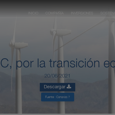
INICIO
COMPAÑÍA
INVERSIONES
SOSTENI
C, por la transición e
20/06/2021
Descargar
Fuente : Canarias 7