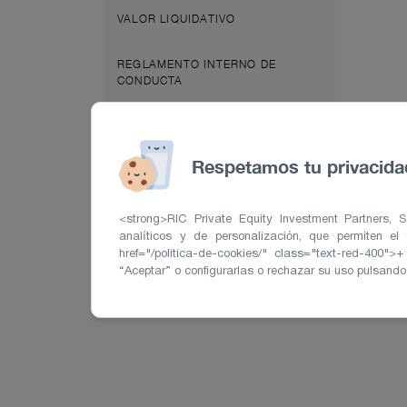
VALOR LIQUIDATIVO
REGLAMENTO INTERNO DE
CONDUCTA
JUNTA GENERAL ACCIONISTAS
Respetamos tu privacida
CUMPLIMIENTO NORMATIVO
<strong>RIC Private Equity Investment Partners, S.
analíticos y de personalización, que permiten el
href="/politica-de-cookies/" class="text-red-400
“Aceptar” o configurarlas o rechazar su uso pulsando 