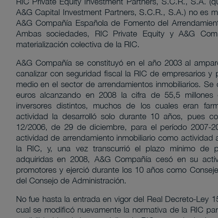
RIC Private Equity Investment Partners, S.C.R., S.A. (
A&G Capital Investment Partners, S.C.R., S.A.) no es 
A&G Compañía Española de Fomento del Arrendamiento
Ambas sociedades, RIC Private Equity y A&G Comp
materialización colectiva de la RIC.
A&G Compañía se constituyó en el año 2003 al amparo 
canalizar con seguridad fiscal la RIC de empresarios y p
medio en el sector de arrendamientos inmobiliarios. Se c
euros alcanzando en 2008 la cifra de 55,5 millone
inversores distintos, muchos de los cuales eran farm
actividad la desarrolló solo durante 10 años, pues 
12/2006, de 29 de diciembre, para el período 2007-20
actividad de arrendamiento inmobiliario como actividad a
la RIC, y, una vez transcurrió el plazo mínimo de 
adquiridas en 2008, A&G Compañía cesó en su activ
promotores y ejerció durante los 10 años como Conseje
del Consejo de Administración.
No fue hasta la entrada en vigor del Real Decreto-Ley 1
cual se modificó nuevamente la normativa de la RIC par