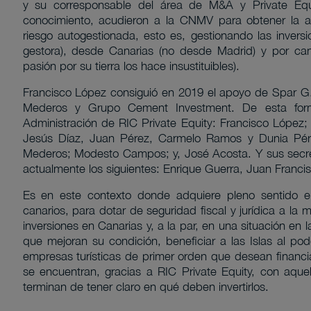
y su corresponsable del área de M&A y Private Equit
conocimiento, acudieron a la CNMV para obtener la au
riesgo autogestionada, esto es, gestionando las inver
gestora), desde Canarias (no desde Madrid) y por can
pasión por su tierra los hace insustituibles).
Francisco López consiguió en 2019 el apoyo de Spar G
Mederos y Grupo Cement Investment. De esta for
Administración de RIC Private Equity: Francisco López
Jesús Díaz, Juan Pérez, Carmelo Ramos y Dunia Pére
Mederos; Modesto Campos; y, José Acosta. Y sus secret
actualmente los siguientes: Enrique Guerra, Juan Franci
Es en este contexto donde adquiere pleno sentido e
canarios, para dotar de seguridad fiscal y jurídica a la m
inversiones en Canarias y, a la par, en una situación en
que mejoran su condición, beneficiar a las Islas al po
empresas turísticas de primer orden que desean financi
se encuentran, gracias a RIC Private Equity, con aquel
terminan de tener claro en qué deben invertirlos.