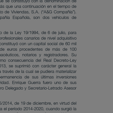
que se constituyó con la denominación de
más que una continuación en el tiempo de
 de Viviendas, S.A. (“A&G Compañía”).
añía Española, son dos vehículos de
de la Ley 19/1994, de 6 de julio, para
rofesionales canarios de nivel adquisitivo
onstituyó con un capital social de 60 mil
s de euros procedentes de más de 100
acéuticos, notarios y registradores. Su
como consecuencia del Real Decreto-Ley
13, se suprimió con carácter general la
 través de la cual se pudiera materializar
permanencia de sus últimas inversiones
idad. Enrique Guerra fuero uno de sus
ro Delegado y Secretario-Letrado Asesor
5/2014, de 19 de diciembre, en virtud del
a el período 2014-2020, cuando surgió la