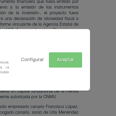
strumento financiero que fuera emitido por
revio a la emisión de los instrumentos
ión de la inversión-, el proyecto fuera
ra una declaración de idoneidad fiscal a
forme vinculante de la Agencia Estatal de
ndo A&G Asesores Legales, Financieros y
ement) vio nuevamente la oportunidad de
on seguridad fiscal, la que le otorgaría el
rtir en el sector turístico, el “Petróleo”
as Islas no puede concebirse sin él.
Configurar
Aceptar
bilidad de materialización de la RIC, en
nicos,
o, aunque aplicando los procedimientos de
o). <a
 botón
 similar a la que tanta seguridad y éxito
e paraguas de la seguridad fiscal que le
nscientes que este nuevo vehículo de
uería un capital fundacional de al menos
amente autorizada por la CNMV.
ado empresario canario Francisco López,
abogado canario, socio de Uría Menéndez