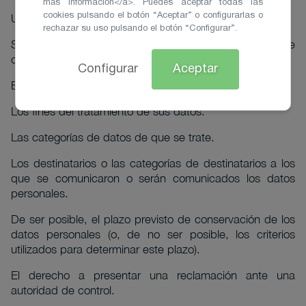
más información</a>. Puedes aceptar todas las
cookies pulsando el botón “Aceptar” o configurarlas o
Usted tiene derecho a conocer:
rechazar su uso pulsando el botón “Configurar”.
Si estamos tratando o no datos personales que le
conciernen.
Configurar
Aceptar
El origen de sus datos, si no nos los proporcionó Usted.
Los fines del tratamiento de sus datos.
Las categorías de datos de que se trate.
Los destinatarios o las categorías de destinatarios a los
que se comunicaron o serán comunicados los datos
personales.
De ser posible, el plazo previsto de conservación de los
datos personales (o, de no ser posible, los criterios
utilizados para determinar este plazo).
El derecho a presentar una reclamación ante una
autoridad de control.