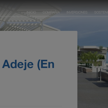
INICIO
COMPAÑÍA
INVERSIONES
SOSTENI
 Adeje
(En