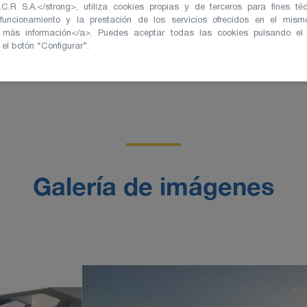
C.R S.A.</strong>, utiliza cookies propias y de terceros para fines téc
 funcionamiento y la prestación de los servicios ofrecidos en el mism
">+ más información</a>. Puedes aceptar todas las cookies pulsando el
el botón “Configurar”.
Galería de imágenes