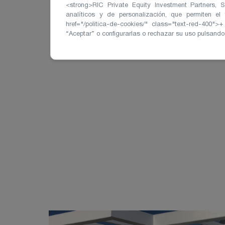
<strong>RIC Private Equity Investment Partners, S.
analíticos y de personalización, que permiten el
href="/politica-de-cookies/" class="text-red-400
“Aceptar” o configurarlas o rechazar su uso pulsando 