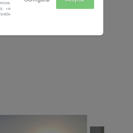
Configurar
Aceptar
nicos,
o). <a
 botón