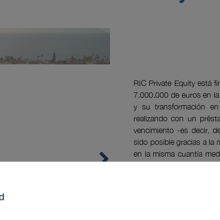
RIC Private Equity está f
7.000.000 de euros en la 
y su transformación en
realizando con un présta
vencimiento -es decir, d
sido posible gracias a la 
en la misma cuantía medi
emitidas por RIC Private E
d